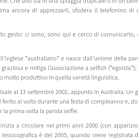
e. Che uno sia in una spiaggia tropicale o in un belv
ima ancora di apprezzarli, sfodera il telefonino di 
o gesto: ci sono, sono qui e cerco di comunicarlo,
inglese “australiano” e nasce dall’unione della parola
 graziosa e mitiga l’associazione a selfish (“egoista”)
o molto produttivo in quella varietà linguistica.
risale al 13 settembre 2002, appunto in Australia. 
 ferito al volto durante una festa di compleanno e, d
 la prima volta la parola selfie.
 inizia a circolare nei primi anni 2000 (con apparizio
lessicografica è del 2005, quando viene registrata d