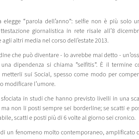
a elegge “parola dell’anno”: selfie non è più solo 
attestazione giornalistica in rete risale all’8 dicem
agli altri media nel corso dell’estate 2013.
udine che può diventare - lo avrebbe mai detto - un’o
na dipendenza si chiama ”selfitis”. È il termine co
 e metterli sui Social, spesso come modo per compe
 o modificare l’umore.
fociata in studi che hanno previsto livelli in una sca
 ma non li posti sempre sei borderline; se scatti e po
ile, scatti e posti più di 6 volte al giorno sei cronico.
ta di un fenomeno molto contemporaneo, amplificato da