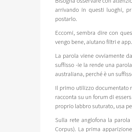
Bisogna osservare con attenzion
arrivando in questi luoghi, pr
postarlo.
Eccomi, sembra dire con quest
vengo bene, aiutano filtri e app.
La parola viene ovviamente dall’
suffisso -ie la rende una parola
australiana, perché è un suffiss
Il primo utilizzo documentato 
racconta su un forum di essersi
proprio labbro suturato, usa per
Sulla rete anglofona la parola
Corpus). La prima apparizione 