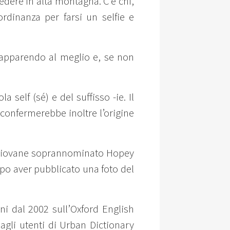
edere in alta montagna. C’è chi,
ordinanza per farsi un selfie e
 apparendo al meglio e, se non
 self (sé) e del suffisso -ie. Il
; confermerebbe inoltre l’origine
Un giovane soprannominato Hopey
opo aver pubblicato una foto del
ni dal 2002 sull’Oxford English
agli utenti di Urban Dictionary