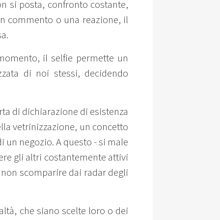
n si posta, confronto costante,
un commento o una reazione, il
sa.
 momento, il selfie permette un
zzata di noi stessi, decidendo
rta di dichiarazione di esistenza
della vetrinizzazione, un concetto
i un negozio. A questo - si male
ere gli altri costantemente attivi
er non scomparire dai radar degli
ealtà, che siano scelte loro o dei