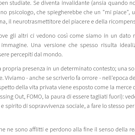
ben studiate. Se diventa invalidante (ansia quando no
 uno psicologo, che spiegherebbe che un "mi piace", 
na, il neurotrasmettitore del piacere e della ricompen
 dove gli altri ci vedono così come siamo in un dato
a immagine. Una versione che spesso risulta ideali
ere percepiti dal mondo.
ella propria presenza in un determinato contesto; una so
le. Viviamo - anche se scriverlo fa orrore - nell'epoca 
petto della vita privata viene esposto come la merce d
Missing Out, FOMO, la paura di essere tagliati fuori): ved
e e spirito di sopravvivenza sociale, a fare lo stesso p
he ne sono afflitti e perdono alla fine il senso della r