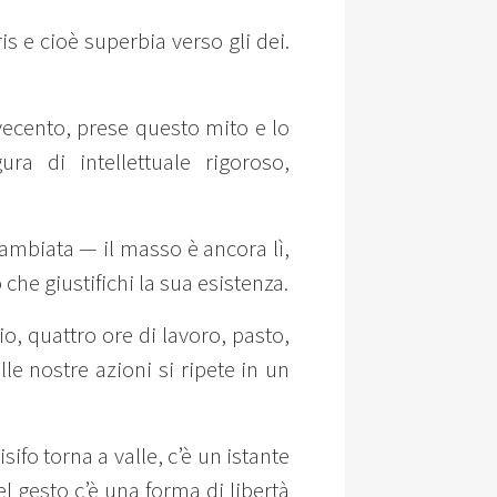
is e cioè superbia verso gli dei.
Novecento, prese questo mito e lo
a di intellettuale rigoroso,
ambiata — il masso è ancora lì,
che giustifichi la sua esistenza.
o, quattro ore di lavoro, pasto,
le nostre azioni si ripete in un
ifo torna a valle, c’è un istante
el gesto c’è una forma di libertà