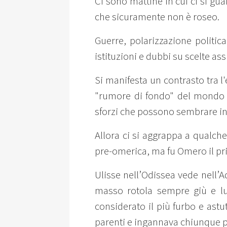
Ci sono mattine in cui ci si gu
che sicuramente non è roseo.
Guerre, polarizzazione politica
istituzioni e dubbi su scelte ass
Si manifesta un contrasto tra l'
"rumore di fondo" del mondo l
sforzi che possono sembrare inu
Allora ci si aggrappa a qualche
pre-omerica, ma fu Omero il pri
Ulisse nell’Odissea vede nell’A
masso rotola sempre giù e lui
considerato il più furbo e astu
parenti e ingannava chiunque pe