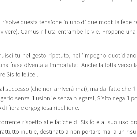
risolve questa tensione in uno di due modi: la fede r
a vivere). Camus rifiuta entrambe le vie. Propone una 
struisci tu nel gesto ripetuto, nell’impegno quotidiano
na frase diventata immortale: "Anche la lotta verso la
Sisifo felice".
 dal successo (che non arriverà mai), ma dal fatto che il
rlo senza illusioni e senza piegarsi, Sisifo nega il po
di fiera e orgogliosa ribellione.
orrente rispetto alle fatiche di Sisifo e al suo uso pr
prattutto inutile, destinato a non portare mai a un risul