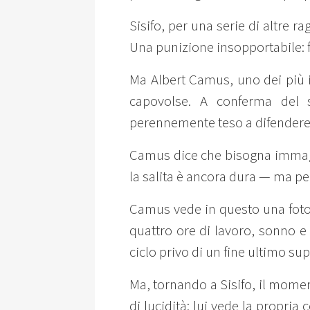
Sisifo, per una serie di altre r
Una punizione insopportabile: f
Ma Albert Camus, uno dei più inf
capovolse. A conferma del s
perennemente teso a difendere 
Camus dice che bisogna immagin
la salita è ancora dura — ma per
Camus vede in questo una fotoco
quattro ore di lavoro, sonno e 
ciclo privo di un fine ultimo sup
Ma, tornando a Sisifo, il moment
di lucidità: lui vede la propria