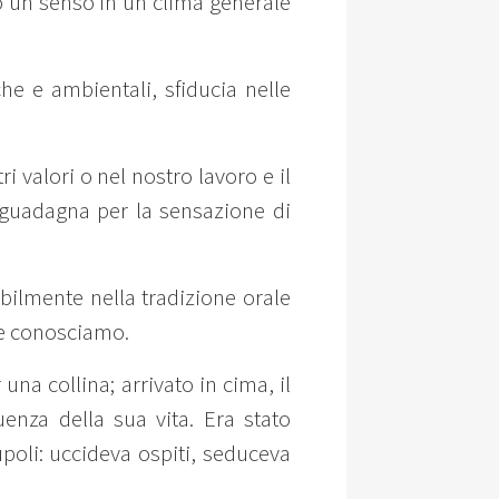
no un senso in un clima generale
che e ambientali, sfiducia nelle
i valori o nel nostro lavoro e il
 guadagna per la sensazione di
abilmente nella tradizione orale
che conosciamo.
na collina; arrivato in cima, il
enza della sua vita. Era stato
upoli: uccideva ospiti, seduceva