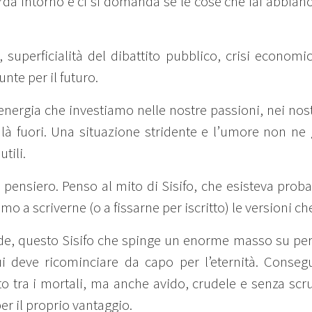
arda intorno e ci si domanda se le cose che fai abbia
, superficialità del dibattito pubblico, crisi economi
unte per il futuro.
energia che investiamo nelle nostre passioni, nei nostr
à fuori. Una situazione stridente e l’umore non ne
tili.
 pensiero. Penso al mito di Sisifo, che esisteva prob
mo a scriverne (o a fissarne per iscritto) le versioni 
de, questo Sisifo che spinge un enorme masso su per u
 deve ricominciare da capo per l’eternità. Consegu
to tra i mortali, ma anche avido, crudele e senza scr
r il proprio vantaggio.