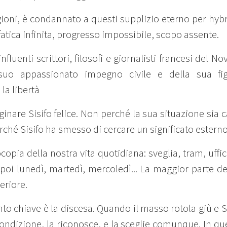
agioni, è condannato a questi supplizio eterno per hybr
atica infinita, progresso impossibile, scopo assente.
luenti scrittori, filosofi e giornalisti francesi del 
uo appassionato impegno civile e della sua figur
la libertà
are Sisifo felice. Non perché la sua situazione sia c
ché Sisifo ha smesso di cercare un significato esterno 
pia della nostra vita quotidiana: sveglia, tram, uffici
poi lunedì, martedì, mercoledì... La maggior parte del
eriore.
o chiave è la discesa. Quando il masso rotola giù e Sis
 condizione, la riconosce, e la sceglie comunque. In qu