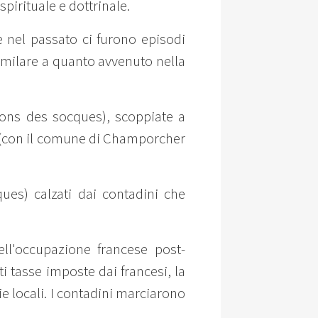
pirituale e dottrinale.
e nel passato ci furono episodi
similare a quanto avvenuto nella
tions des socques), scoppiate a
le (con il comune di Champorcher
ues) calzati dai contadini che
ll'occupazione francese post-
i tasse imposte dai francesi, la
ie locali. I contadini marciarono