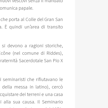
o nuovi vescovi senza il mandato
scomunica papale.
 che porta al Colle del Gran San
. È quindi un’area di transito
e si devono a ragioni storiche,
 Ecône (nel comune di Riddes),
 Fraternità Sacerdotale San Pio X
 seminaristi che rifiutavano le
o della messa in latino), cercò
acquistare dei terreni e una casa
li alla sua causa. Il Seminario