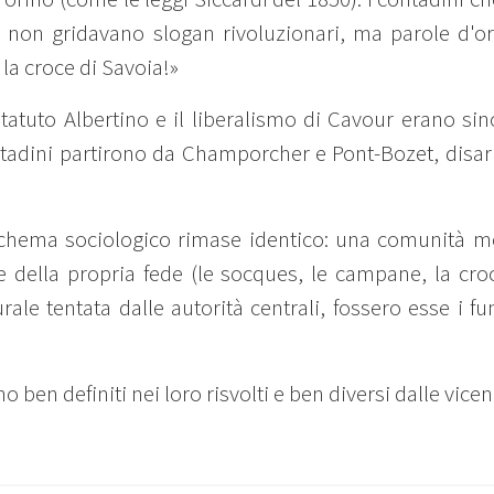
non gridavano slogan rivoluzionari, ma parole d'ordi
 la croce di Savoia!»
 Statuto Albertino e il liberalismo di Cavour erano si
contadini partirono da Champorcher e Pont-Bozet, dis
o schema sociologico rimase identico: una comunità mo
 e della propria fede (le socques, le campane, la croc
urale tentata dalle autorità centrali, fossero esse i fun
no ben definiti nei loro risvolti e ben diversi dalle vice