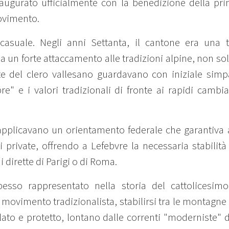
naugurato ufficialmente con la benedizione della pri
ovimento.
casuale. Negli anni Settanta, il cantone era una 
a un forte attaccamento alle tradizioni alpine, non so
 del clero vallesano guardavano con iniziale simpat
e" e i valori tradizionali di fronte ai rapidi cambi
e, applicavano un orientamento federale che garantiv
i private, offrendo a Lefebvre la necessaria stabilità
 dirette di Parigi o di Roma.
pesso rappresentato nella storia del cattolicesimo
l movimento tradizionalista, stabilirsi tra le montag
olato e protetto, lontano dalle correnti "moderniste"