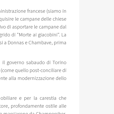
inistrazione francese (siamo in
equisire le campane delle chiese
ativo di asportare le campane dal
rido di "Morte ai giacobini". La
ancesi a Donnas e Chambave, prima
a il governo sabaudo di Torino
(come quello post-conciliare di
ente alla modernizzazione dello
obiliare e per la carestia che
atore, profondamente ostile alle
i che marciarono da Champorcher,