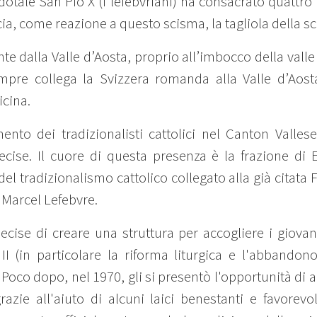
rdotale San Pio X (i lefebvriani) ha consacrato quattr
cia, come reazione a questo scisma, la tagliola della 
te dalla Valle d’Aosta, proprio all’imbocco della valle
mpre collega la Svizzera romanda alla Valle d’Aosta
icina.
ento dei tradizionalisti cattolici nel Canton Valles
recise. Il cuore di questa presenza è la frazione di
el tradizionalismo cattolico collegato alla già citata
Marcel Lefebvre.
se di creare una struttura per accogliere i giovani
II (in particolare la riforma liturgica e l'abbandon
Poco dopo, nel 1970, gli si presentò l'opportunità di 
razie all'aiuto di alcuni laici benestanti e favorevo