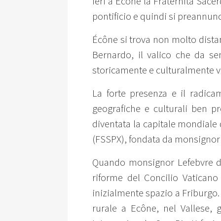
Ieri a Écône la Fraternità Sace
pontificio e quindi si preannun
Écône si trova non molto distan
Bernardo, il valico che da se
storicamente e culturalmente v
La forte presenza e il radicam
geografiche e culturali ben p
diventata la capitale mondiale d
(FSSPX), fondata da monsignor 
Quando monsignor Lefebvre deci
riforme del Concilio Vaticano 
inizialmente spazio a Friburgo. 
rurale a Ecône, nel Vallese, g