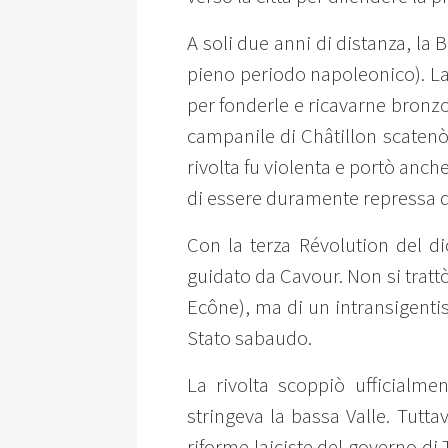
A soli due anni di distanza, l
pieno periodo napoleonico). La 
per fonderle e ricavarne bronzo 
campanile di Châtillon scatenò 
rivolta fu violenta e portò anch
di essere duramente repressa da
Con la terza Révolution del d
guidato da Cavour. Non si trat
Ecône), ma di un intransigenti
Stato sabaudo.
La rivolta scoppiò ufficialme
stringeva la bassa Valle. Tutta
riforme laiciste del governo di