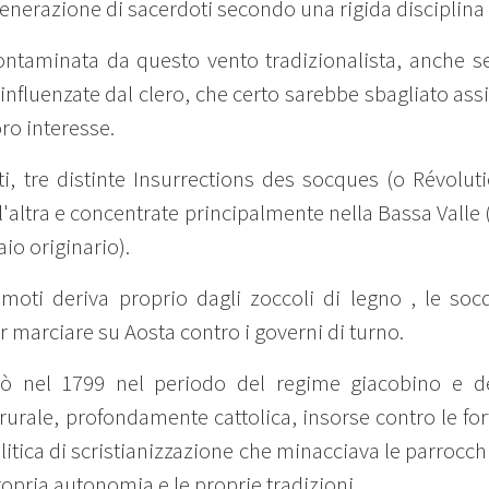
nerazione di sacerdoti secondo una rigida disciplina s
ontaminata da questo vento tradizionalista, anche s
influenzate dal clero, che certo sarebbe sbagliato as
ro interesse.
ti, tre distinte Insurrections des socques (o Révolu
ll'altra e concentrate principalmente nella Bassa Val
io originario).
oti deriva proprio dagli zoccoli di legno , le socq
marciare su Aosta contro i governi di turno.
ò nel 1799 nel periodo del regime giacobino e de
rurale, profondamente cattolica, insorse contro le fort
litica di scristianizzazione che minacciava le parrocch
propria autonomia e le proprie tradizioni.