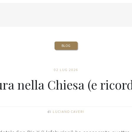
BLOG
02 LUG 2026
ura nella Chiesa (e ricord
di
LUCIANO CAVERI