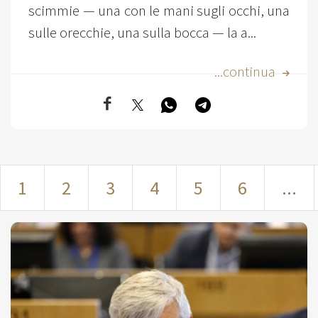
scimmie — una con le mani sugli occhi, una
sulle orecchie, una sulla bocca — la a...
...continua
1
2
3
4
5
6
...